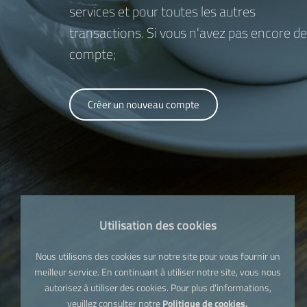
services et pour toutes les autres
transactions. Si vous n'avez pas encore de
compte;
Créer un nouveau compte
Utilisation des cookies
Nous utilisons des cookies sur notre site pour vous fournir un
meilleur service. En continuant à utiliser notre site, vous nous
autorisez à utiliser des cookies. Pour plus d'informations,
veuillez consulter notre
Politique de cookies.