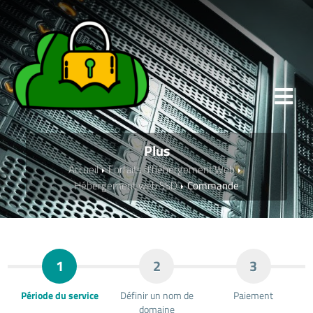
Plus
Accueil
Forfaits d'hébergement Web
Hébergement web SSD
Commande
1
2
3
Période du service
Définir un nom de
Paiement
domaine