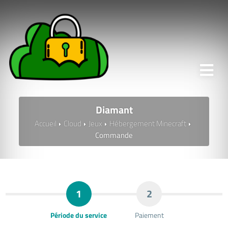
Diamant
Accueil
Cloud
Jeux
Hébergement Minecraft
Commande
1
2
Période du service
Paiement