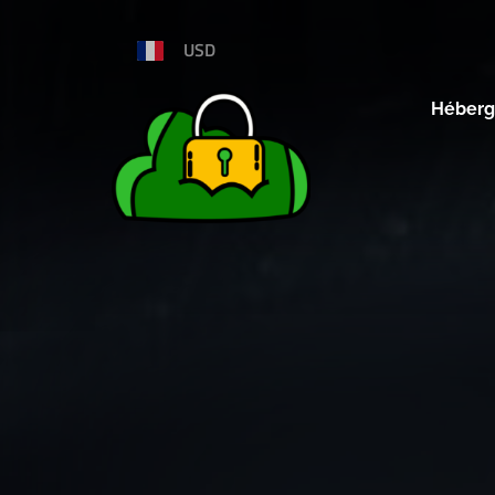
USD
Héberg